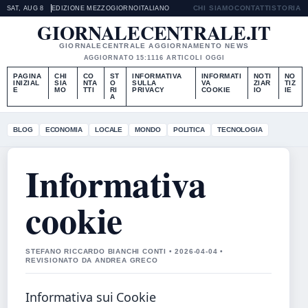
CHI SIAMO
CONTATTI
STORIA
SAT, AUG 8
EDIZIONE MEZZOGIORNO
ITALIANO
GIORNALECENTRALE.IT
GIORNALECENTRALE AGGIORNAMENTO NEWS
AGGIORNATO 15:11
16 ARTICOLI OGGI
PAGINA
CHI
CO
ST
INFORMATIVA
INFORMATI
NOTI
NO
INIZIAL
SIA
NTA
O
SULLA
VA
ZIAR
TIZ
E
MO
TTI
RI
PRIVACY
COOKIE
IO
IE
A
BLOG
ECONOMIA
LOCALE
MONDO
POLITICA
TECNOLOGIA
Informativa
cookie
STEFANO RICCARDO BIANCHI CONTI • 2026-04-04 •
REVISIONATO DA ANDREA GRECO
Informativa sui Cookie