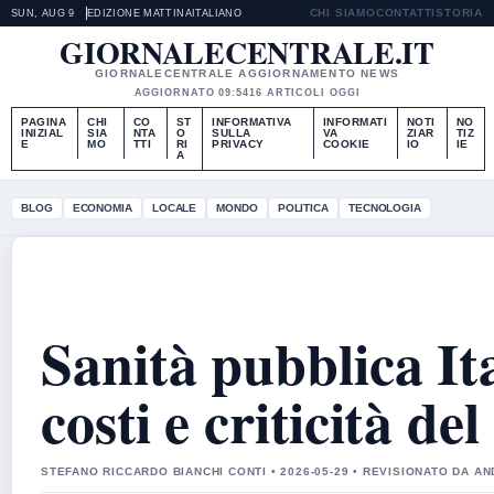
CHI SIAMO
CONTATTI
STORIA
SUN, AUG 9
EDIZIONE MATTINA
ITALIANO
GIORNALECENTRALE.IT
GIORNALECENTRALE AGGIORNAMENTO NEWS
AGGIORNATO 09:54
16 ARTICOLI OGGI
PAGINA
CHI
CO
ST
INFORMATIVA
INFORMATI
NOTI
NO
INIZIAL
SIA
NTA
O
SULLA
VA
ZIAR
TIZ
E
MO
TTI
RI
PRIVACY
COOKIE
IO
IE
A
BLOG
ECONOMIA
LOCALE
MONDO
POLITICA
TECNOLOGIA
Sanità pubblica It
costi e criticità de
STEFANO RICCARDO BIANCHI CONTI • 2026-05-29 • REVISIONATO DA 