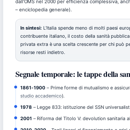
dall’OMS nel 2000 per efficienza complessiva, anch
– enciclopedia generale).
In sintesi:
L’Italia spende meno di molti paesi europei
contribuente italiano, il costo della sanità pubblica
privata extra è una scelta crescente per chi può pe
risorse resti indietro.
Segnale temporale: le tappe della san
1861-1900
– Prime forme di mutualismo e assicura
studio accademico
).
1978
– Legge 833: istituzione del SSN universalist
2001
– Riforma del Titolo V: devolution sanitaria al
2010-2020
– Tagli lineari al finanziamento e cris