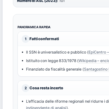
Numero di ASL (2023):
101
PANORAMICA RAPIDA
Fatti confermati
1
Il SSN è universalistico e pubblico (
EpiCentro – 
Istituito con legge 833/1978 (
Wikipedia – enci
Finanziato da fiscalità generale (
Santagostino 
Cosa resta incerto
2
L’efficacia delle riforme regionali nel ridurre i 
indipendente di analisi
).