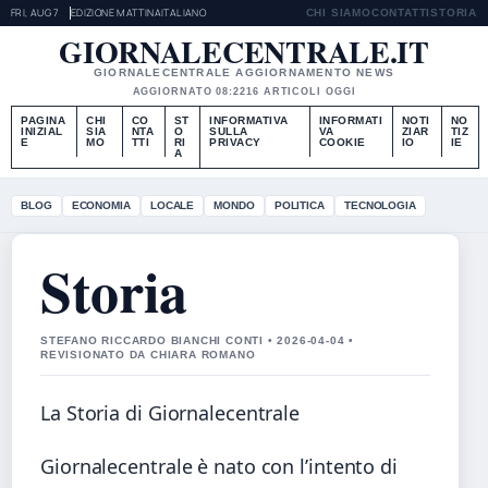
FRI, AUG 7
EDIZIONE MATTINA
ITALIANO
CHI SIAMO
CONTATTI
STORIA
GIORNALECENTRALE.IT
GIORNALECENTRALE AGGIORNAMENTO NEWS
AGGIORNATO 08:22
16 ARTICOLI OGGI
PAGINA
CHI
CO
ST
INFORMATIVA
INFORMATI
NOTI
NO
INIZIAL
SIA
NTA
O
SULLA
VA
ZIAR
TIZ
E
MO
TTI
RI
PRIVACY
COOKIE
IO
IE
A
BLOG
ECONOMIA
LOCALE
MONDO
POLITICA
TECNOLOGIA
Storia
STEFANO RICCARDO BIANCHI CONTI • 2026-04-04 •
REVISIONATO DA CHIARA ROMANO
La Storia di Giornalecentrale
Giornalecentrale è nato con l’intento di