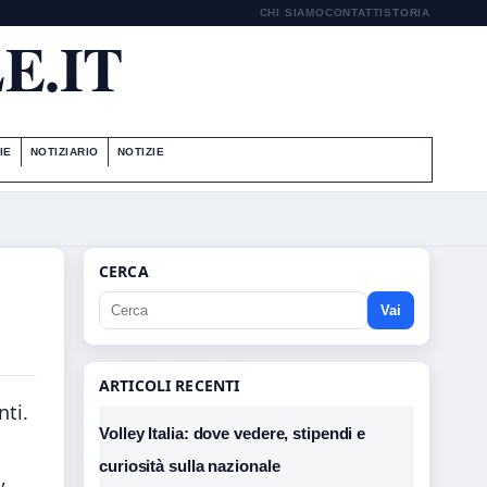
CHI SIAMO
CONTATTI
STORIA
E.IT
IE
NOTIZIARIO
NOTIZIE
CERCA
Vai
ARTICOLI RECENTI
nti.
Volley Italia: dove vedere, stipendi e
curiosità sulla nazionale
,