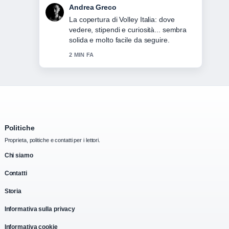
Sara Moretti
Ottimo lavoro di verifica intorno a
Vaccini obbligatori Italia: elenco,
normativa, copertura 2025. Piu testate
dovrebbero scrivere cosi.
4 MIN FA
Politiche
Proprieta, politiche e contatti per i lettori.
Chi siamo
Contatti
Storia
Informativa sulla privacy