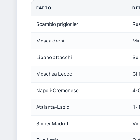
FATTO
DE
Scambio prigionieri
Rus
Mosca droni
Min
Libano attacchi
Sei
Moschea Lecco
Ch
Napoli-Cremonese
4-0
Atalanta-Lazio
1-1
Sinner Madrid
Vin