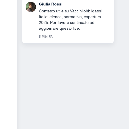
Marco Bianchi
La copertura di Sanità pubblica Italia:
come funziona, costi e... sembra solida
e molto facile da seguire.
7 MIN FA