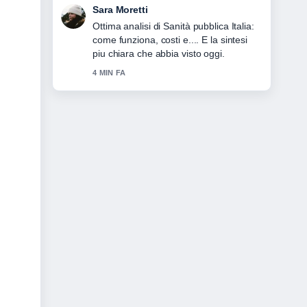
Giulia Rossi
Seguo da vicino Volley Italia: dove
vedere, stipendi e curiosità... –
apprezzo il tono equilibrato di questa
copertura.
6 MIN FA