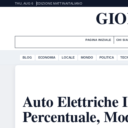
THU, AUG 6
EDIZIONE MATTINA
ITALIANO
GIO
PAGINA INIZIALE
CHI SI
BLOG
ECONOMIA
LOCALE
MONDO
POLITICA
TEC
Auto Elettriche I
Percentuale, Mod