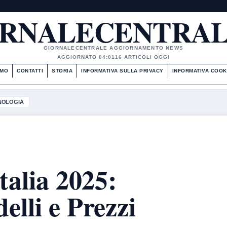
RNALECENTRAL
GIORNALECENTRALE AGGIORNAMENTO NEWS
AGGIORNATO 04:01
16 ARTICOLI OGGI
AMO
CONTATTI
STORIA
INFORMATIVA SULLA PRIVACY
INFORMATIVA COOK
NOLOGIA
talia 2025:
elli e Prezzi