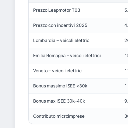
Prezzo Leapmotor T03
5
Prezzo con incentivi 2025
4
Lombardia – veicoli elettrici
2
Emilia Romagna – veicoli elettrici
1
Veneto – veicoli elettrici
1
Bonus massimo ISEE <30k
1
Bonus max ISEE 30k–40k
9
Contributo microimprese
3