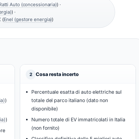
Ratti Auto (concessionaria)
) ·
ergia)
) ·
 (
Enel (gestore energia)
)
Cosa resta incerto
2
Percentuale esatta di auto elettriche sul
ia)
)
totale del parco italiano (dato non
disponibile)
ia)
)
Numero totale di EV immatricolati in Italia
(non fornito)
bre
Classifica definitiva delle 5 migliori auto