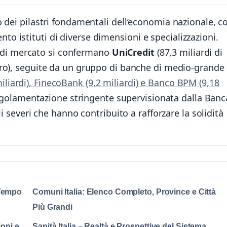
 dei pilastri fondamentali dell’economia nazionale, c
 istituti di diverse dimensioni e specializzazioni.
ne di mercato si confermano
UniCredit
(87,3 miliardi di
uro), seguite da un gruppo di banche di medio-grande
liardi), FinecoBank (9,2 miliardi) e Banco BPM (9,18
 regolamentazione stringente supervisionata dalla Banc
li severi che hanno contribuito a rafforzare la solidità
.
 Tempo
Comuni Italia: Elenco Completo, Province e Città
Più Grandi
ioni e
Sanità Italia – Realtà e Prospettive del Sistema