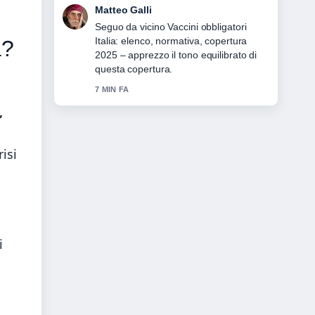
Chiara Romano
Contesto utile su Sanità pubblica Italia:
come funziona, costi e.... Per favore
a?
continuate ad aggiornare questo live.
9 MIN FA
,
isi
i