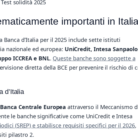
Test solidità 2025
maticamente importanti in Itali
 Banca d’Italia per il 2025 include sette istituti
iaria nazionale ed europea:
UniCredit, Intesa Sanpaolo
uppo ICCREA e BNL
.
Queste banche sono soggette a
rvisione diretta della BCE per prevenire il rischio di cr
 d’Italia
a
Banca Centrale Europea
attraverso il Meccanismo d
nte le banche significative come UniCredit e Intesa
odici (SREP) e stabilisce requisiti specifici per il 2026
,
iti pilastro 2.