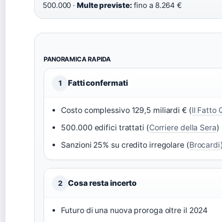
500.000 ·
Multe previste:
fino a 8.264 €
PANORAMICA RAPIDA
Fatti confermati
1
Costo complessivo 129,5 miliardi € (
Il Fatto
500.000 edifici trattati (
Corriere della Sera
)
Sanzioni 25% su credito irregolare (
Brocardi
Cosa resta incerto
2
Futuro di una nuova proroga oltre il 2024