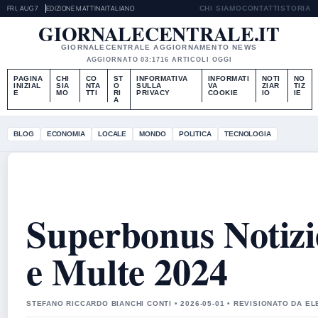
FRI, AUG 7
EDIZIONE MATTINA
ITALIANO
CHI SIAMO
CONTATTI
STORIA
GIORNALECENTRALE.IT
GIORNALECENTRALE AGGIORNAMENTO NEWS
AGGIORNATO 03:17
16 ARTICOLI OGGI
PAGINA
CHI
CO
ST
INFORMATIVA
INFORMATI
NOTI
NO
INIZIAL
SIA
NTA
O
SULLA
VA
ZIAR
TIZ
E
MO
TTI
RI
PRIVACY
COOKIE
IO
IE
A
BLOG
ECONOMIA
LOCALE
MONDO
POLITICA
TECNOLOGIA
Superbonus Notizie
e Multe 2024
STEFANO RICCARDO BIANCHI CONTI • 2026-05-01 • REVISIONATO DA E