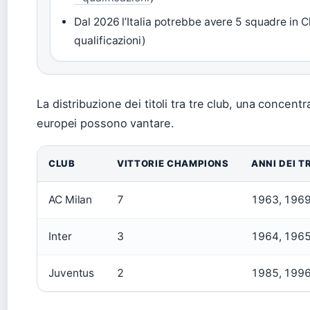
Dal 2026 l’Italia potrebbe avere 5 squadre in
qualificazioni)
La distribuzione dei titoli tra tre club, una concent
europei possono vantare.
CLUB
VITTORIE CHAMPIONS
ANNI DEI T
AC Milan
7
1963, 1969
Inter
3
1964, 1965
Juventus
2
1985, 199