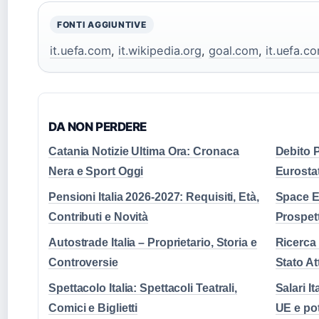
FONTI AGGIUNTIVE
it.uefa.com
,
it.wikipedia.org
,
goal.com
,
it.uefa.c
DA NON PERDERE
Catania Notizie Ultima Ora: Cronaca
Debito P
Nera e Sport Oggi
Eurosta
Pensioni Italia 2026-2027: Requisiti, Età,
Space Ec
Contributi e Novità
Prospet
Autostrade Italia – Proprietario, Storia e
Ricerca 
Controversie
Stato At
Spettacolo Italia: Spettacoli Teatrali,
Salari I
Comici e Biglietti
UE e po