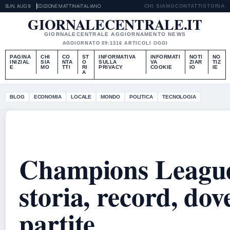
SUN, AUG 9
EDIZIONE MATTINA
ITALIANO
CHI SIAMO
CONTATTI
STORIA
GIORNALECENTRALE.IT
GIORNALECENTRALE AGGIORNAMENTO NEWS
AGGIORNATO 09:13
16 ARTICOLI OGGI
PAGINA
CHI
CO
ST
INFORMATIVA
INFORMATI
NOTI
NO
INIZIAL
SIA
NTA
O
SULLA
VA
ZIAR
TIZ
E
MO
TTI
RI
PRIVACY
COOKIE
IO
IE
A
BLOG
ECONOMIA
LOCALE
MONDO
POLITICA
TECNOLOGIA
Champions League 
storia, record, dov
partite