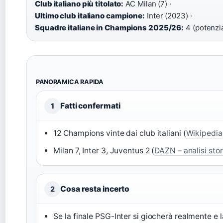
Club italiano più titolato:
AC Milan (7) ·
Ultimo club italiano campione:
Inter (2023) ·
Squadre italiane in Champions 2025/26:
4 (potenzia
PANORAMICA RAPIDA
Fatti confermati
1
12 Champions vinte dai club italiani (
Wikipedia
Milan 7, Inter 3, Juventus 2 (
DAZN – analisi stor
Cosa resta incerto
2
Se la finale PSG-Inter si giocherà realmente e 