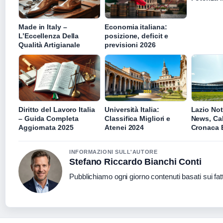
Made in Italy –
Economia italiana:
L’Eccellenza Della
posizione, deficit e
Qualità Artigianale
previsioni 2026
Diritto del Lavoro Italia
Università Italia:
Lazio Not
– Guida Completa
Classifica Migliori e
News, Ca
Aggiornata 2025
Atenei 2024
Cronaca 
INFORMAZIONI SULL'AUTORE
Stefano Riccardo Bianchi Conti
Pubblichiamo ogni giorno contenuti basati sui fatt