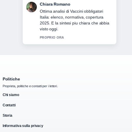
Luca Conti
Seguo da vicino Sanità pubblica Italia:
come funziona, costi e... – apprezzo il
tono equilibrato di questa copertura.
3 MIN FA
Politiche
Proprieta, politiche e contatti per i lettori.
Chi siamo
Contatti
Storia
Informativa sulla privacy
Informativa cookie