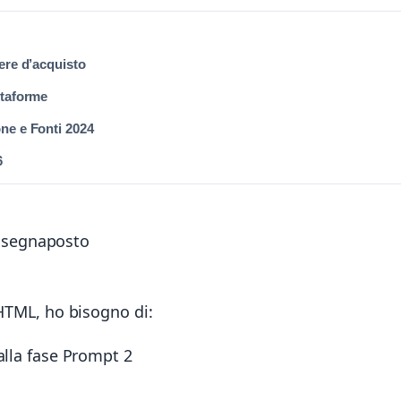
tere d’acquisto
ttaforme
one e Fonti 2024
6
no segnaposto
i
 HTML, ho bisogno di:
alla fase Prompt 2