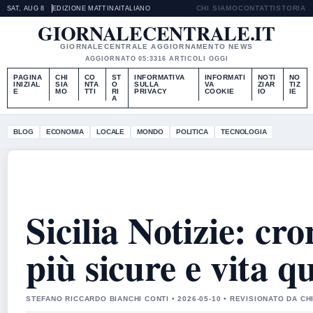
CHI SIAMO
CONTATTI
STORIA
SAT, AUG 8
EDIZIONE MATTINA
ITALIANO
GIORNALECENTRALE.IT
GIORNALECENTRALE AGGIORNAMENTO NEWS
AGGIORNATO 05:33
16 ARTICOLI OGGI
PAGINA
CHI
CO
ST
INFORMATIVA
INFORMATI
NOTI
NO
INIZIAL
SIA
NTA
O
SULLA
VA
ZIAR
TIZ
E
MO
TTI
RI
PRIVACY
COOKIE
IO
IE
A
BLOG
ECONOMIA
LOCALE
MONDO
POLITICA
TECNOLOGIA
Sicilia Notizie: cro
più sicure e vita q
STEFANO RICCARDO BIANCHI CONTI • 2026-05-10 • REVISIONATO DA C