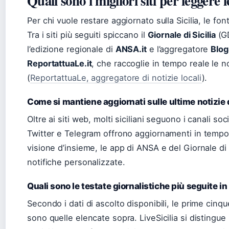
Quali sono i migliori siti per leggere l
Per chi vuole restare aggiornato sulla Sicilia, le fo
Tra i siti più seguiti spiccano il
Giornale di Sicilia
(GD
l’edizione regionale di
ANSA.it
e l’aggregatore
BlogS
ReportattuaLe.it
, che raccoglie in tempo reale le n
(
ReportattuaLe, aggregatore di notizie locali
).
Come si mantiene aggiornati sulle ultime notizie d
Oltre ai siti web, molti siciliani seguono i canali so
Twitter e Telegram offrono aggiornamenti in tempo 
visione d’insieme, le app di ANSA e del Giornale di 
notifiche personalizzate.
Quali sono le testate giornalistiche più seguite in 
Secondo i dati di ascolto disponibili, le prime cinqu
sono quelle elencate sopra. LiveSicilia si distingue