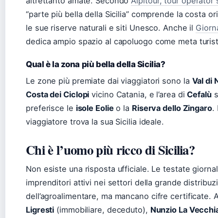
altrettanto amate. Secondo
Alpitour, tour operator s
“parte più bella della Sicilia” comprende la costa o
le sue riserve naturali e siti Unesco. Anche il
Giorn
dedica ampio spazio al capoluogo come meta turist
Qual è la zona più bella della Sicilia?
Le zone più premiate dai viaggiatori sono la
Val di 
Costa dei Ciclopi
vicino Catania, e l’area di
Cefalù
s
preferisce le
isole Eolie
o la
Riserva dello Zingaro
.
viaggiatore trova la sua Sicilia ideale.
Chi è l’uomo più ricco di Sicilia?
Non esiste una risposta ufficiale. Le testate giorna
imprenditori attivi nei settori della grande distribuzi
dell’agroalimentare, ma mancano cifre certificate. A
Ligresti
(immobiliare, deceduto),
Nunzio La Vecchi