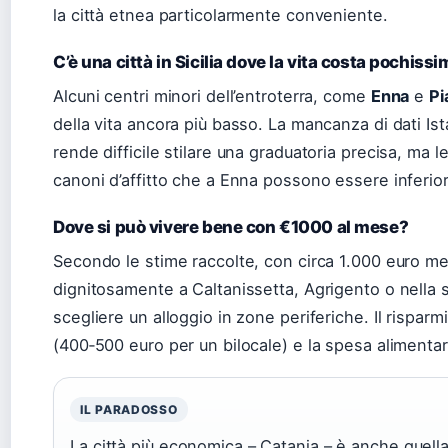
la città etnea particolarmente conveniente.
C’è una città in Sicilia dove la vita costa pochiss
Alcuni centri minori dell’entroterra, come
Enna
e
Pi
della vita ancora più basso. La mancanza di dati Ist
rende difficile stilare una graduatoria precisa, ma l
canoni d’affitto che a Enna possono essere inferior
Dove si può vivere bene con €1000 al mese?
Secondo le stime raccolte, con circa 1.000 euro men
dignitosamente a Caltanissetta, Agrigento o nella s
scegliere un alloggio in zone periferiche. Il risparmi
(400‑500 euro per un bilocale) e la spesa alimentare
IL PARADOSSO
La città più economica – Catania – è anche quella