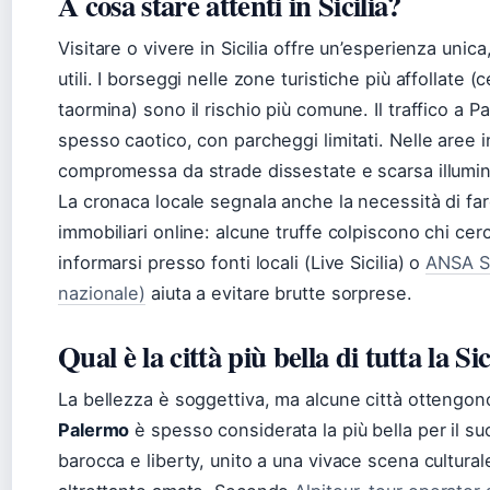
A cosa stare attenti in Sicilia?
Visitare o vivere in Sicilia offre un’esperienza uni
utili. I borseggi nelle zone turistiche più affollate 
taormina) sono il rischio più comune. Il traffico a 
spesso caotico, con parcheggi limitati. Nelle aree i
compromessa da strade dissestate e scarsa illumi
La cronaca locale segnala anche la necessità di far
immobiliari online: alcune truffe colpiscono chi cer
informarsi presso fonti locali (Live Sicilia) o
ANSA Si
nazionale)
aiuta a evitare brutte sorprese.
Qual è la città più bella di tutta la Sic
La bellezza è soggettiva, ma alcune città ottengo
Palermo
è spesso considerata la più bella per il su
barocca e liberty, unito a una vivace scena cultural