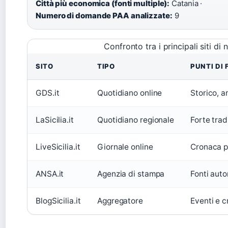
Città più economica (fonti multiple):
Catania ·
Numero di domande PAA analizzate:
9
Confronto tra i principali siti di n
SITO
TIPO
PUNTI DI
GDS.it
Quotidiano online
Storico, a
LaSicilia.it
Quotidiano regionale
Forte trad
LiveSicilia.it
Giornale online
Cronaca po
ANSA.it
Agenzia di stampa
Fonti auto
BlogSicilia.it
Aggregatore
Eventi e c