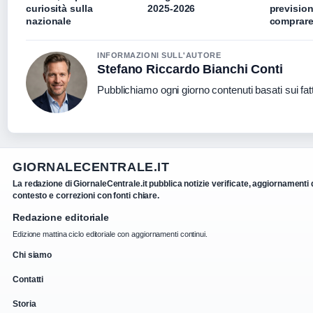
curiosità sulla
2025-2026
prevision
nazionale
comprar
INFORMAZIONI SULL'AUTORE
Stefano Riccardo Bianchi Conti
Pubblichiamo ogni giorno contenuti basati sui fatt
GIORNALECENTRALE.IT
La redazione di GiornaleCentrale.it pubblica notizie verificate, aggiornamenti 
contesto e correzioni con fonti chiare.
Redazione editoriale
Edizione mattina ciclo editoriale con aggiornamenti continui.
Chi siamo
Contatti
Storia