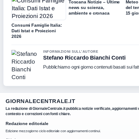
Toscana Notizie – Ultime
Meteo 
news su scienza,
del te
ambiente e cronaca
15 gio
Consumi Famiglie Italia:
Dati Istat e Proiezioni
2026
INFORMAZIONI SULL'AUTORE
Stefano Riccardo Bianchi Conti
Pubblichiamo ogni giorno contenuti basati sui fatt
GIORNALECENTRALE.IT
La redazione di GiornaleCentrale.it pubblica notizie verificate, aggiornamenti 
contesto e correzioni con fonti chiare.
Redazione editoriale
Edizione mezzogiorno ciclo editoriale con aggiornamenti continui.