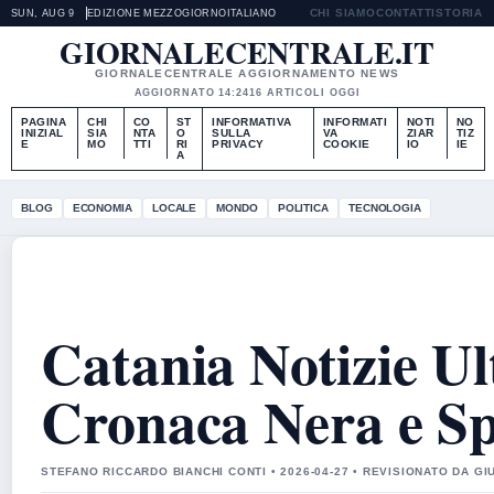
CHI SIAMO
CONTATTI
STORIA
SUN, AUG 9
EDIZIONE MEZZOGIORNO
ITALIANO
GIORNALECENTRALE.IT
GIORNALECENTRALE AGGIORNAMENTO NEWS
AGGIORNATO 14:24
16 ARTICOLI OGGI
PAGINA
CHI
CO
ST
INFORMATIVA
INFORMATI
NOTI
NO
INIZIAL
SIA
NTA
O
SULLA
VA
ZIAR
TIZ
E
MO
TTI
RI
PRIVACY
COOKIE
IO
IE
A
BLOG
ECONOMIA
LOCALE
MONDO
POLITICA
TECNOLOGIA
Catania Notizie U
Cronaca Nera e Sp
STEFANO RICCARDO BIANCHI CONTI • 2026-04-27 • REVISIONATO DA GI