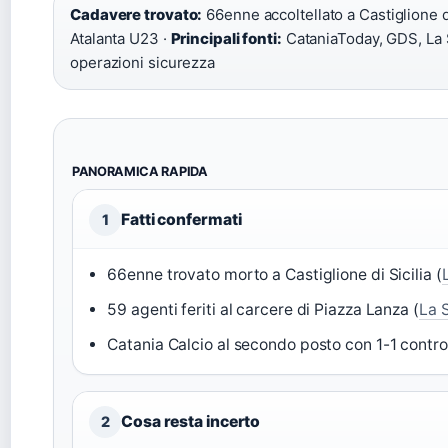
Cadavere trovato:
66enne accoltellato a Castiglione di
Atalanta U23 ·
Principali fonti:
CataniaToday, GDS, La S
operazioni sicurezza
PANORAMICA RAPIDA
Fatti confermati
1
66enne trovato morto a Castiglione di Sicilia (
59 agenti feriti al carcere di Piazza Lanza (
La S
Catania Calcio al secondo posto con 1-1 contro
Cosa resta incerto
2