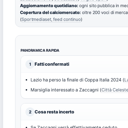
Aggiornamento quotidiano:
ogni sito pubblica in medi
Copertura del calciomercato:
oltre 200 voci di merca
(
Sportmediaset, feed continuo
)
PANORAMICA RAPIDA
Fatti confermati
1
Lazio ha perso la finale di Coppa Italia 2024 (
L
Marsiglia interessato a Zaccagni (
Città Celest
Cosa resta incerto
2
Se Zaccagni verrà effettivamente ceduto