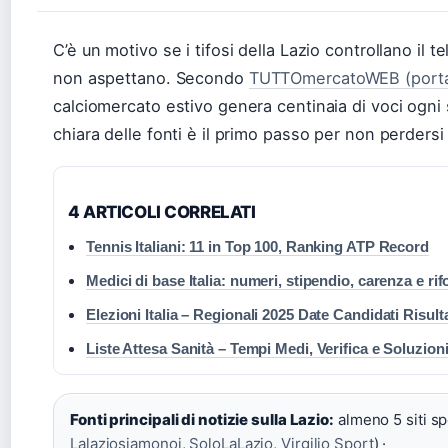
C’è un motivo se i tifosi della Lazio controllano il 
non aspettano. Secondo
TUTTOmercatoWEB (portale 
calciomercato estivo genera centinaia di voci ogni 
chiara delle fonti è il primo passo per non perdersi 
4 ARTICOLI CORRELATI
Tennis Italiani: 11 in Top 100, Ranking ATP Record
Medici di base Italia: numeri, stipendio, carenza e ri
Elezioni Italia – Regionali 2025 Date Candidati Risulta
Liste Attesa Sanità – Tempi Medi, Verifica e Soluzion
Fonti principali di notizie sulla Lazio:
almeno 5 siti spe
Lalaziosiamonoi
,
SoloLaLazio
,
Virgilio Sport
) ·