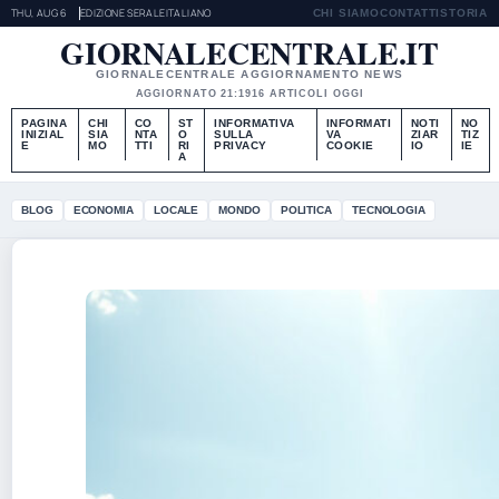
THU, AUG 6
EDIZIONE SERALE
ITALIANO
CHI SIAMO
CONTATTI
STORIA
GIORNALECENTRALE.IT
GIORNALECENTRALE AGGIORNAMENTO NEWS
AGGIORNATO 21:19
16 ARTICOLI OGGI
PAGINA
CHI
CO
ST
INFORMATIVA
INFORMATI
NOTI
NO
INIZIAL
SIA
NTA
O
SULLA
VA
ZIAR
TIZ
E
MO
TTI
RI
PRIVACY
COOKIE
IO
IE
A
BLOG
ECONOMIA
LOCALE
MONDO
POLITICA
TECNOLOGIA